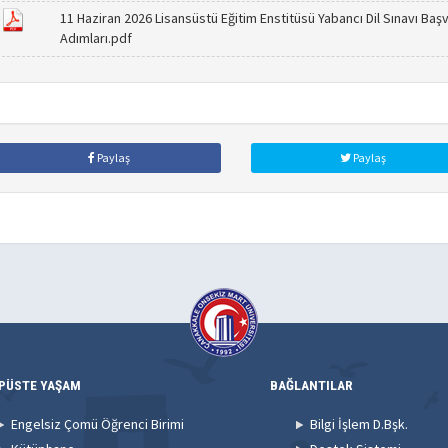
11 Haziran 2026 Lisansüstü Eğitim Enstitüsü Yabancı Dil Sınavı Baş
Adımları.pdf
Paylaş
Paylaş
PÜSTE YAŞAM
BAĞLANTILAR
Engelsiz Çomü Öğrenci Birimi
Bilgi İşlem D.Bşk.