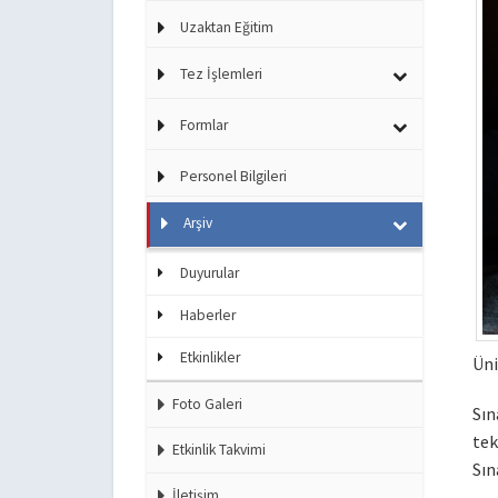
Uzaktan Eğitim
Tez İşlemleri
Formlar
Personel Bilgileri
Arşiv
Duyurular
Haberler
Etkinlikler
Üni
Foto Galeri
Sın
te
Etkinlik Takvimi
Sın
İletişim