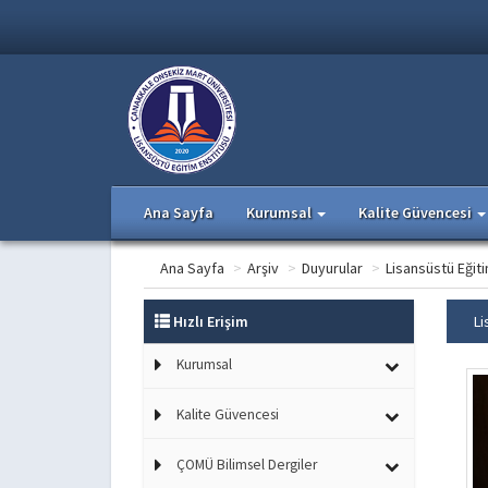
Ana Sayfa
Kurumsal
Kalite Güvencesi
Ana Sayfa
>
Arşiv
>
Duyurular
>
Lisansüstü Eğit
Hızlı Erişim
Li
Kurumsal
Kalite Güvencesi
ÇOMÜ Bilimsel Dergiler