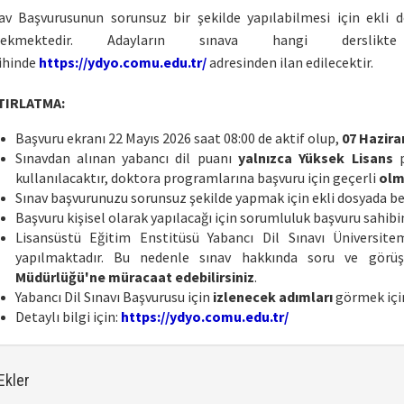
av Başvurusunun sorunsuz bir şekilde yapılabilmesi için ekli d
rekmektedir. Adayların sınava hangi dersl
ihinde
https://ydyo.comu.edu.tr/
adresinden ilan edilecektir.
TIRLATMA:
Başvuru ekranı 22 Mayıs 2026 saat 08:00 de aktif olup,
07 Hazira
Sınavdan alınan yabancı dil puanı
yalnızca Yüksek Lisans
p
kullanılacaktır, doktora programlarına başvuru için geçerli
olm
Sınav başvurunuzu sorunsuz şekilde yapmak için ekli dosyada beli
Başvuru kişisel olarak yapılacağı için sorumluluk başvuru sahibin
Lisansüstü Eğitim Enstitüsü Yabancı Dil Sınavı Üniversite
yapılmaktadır. Bu nedenle sınav hakkında soru ve görüş
Müdürlüğü'ne müracaat edebilirsiniz
.
Yabancı Dil Sınavı Başvurusu için
izlenecek adımları
görmek içi
Detaylı bilgi için:
https://ydyo.comu.edu.tr/
Ekler