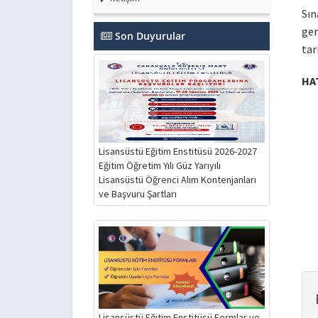
Sın
ge
Son Duyurular
tar
HA
Lisansüstü Eğitim Enstitüsü 2026-2027
Eğitim Öğretim Yılı Güz Yarıyılı
Lisansüstü Öğrenci Alım Kontenjanları
ve Başvuru Şartları
Lisansüstü Eğitim Enstitüsü Formlar ve