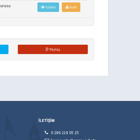
vurusu
Göster
İndir
Paylaş
İLETİŞİM
0 286 218 05 25