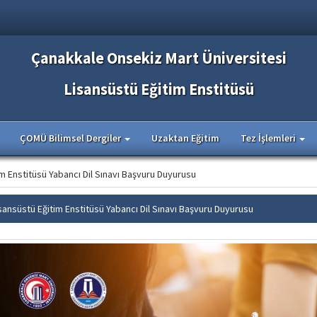
Çanakkale Onsekiz Mart Üniversitesi
Lisansüstü Eğitim Enstitüsü
ÇOMÜ Bilimsel Dergiler
Uzaktan Eğitim
Tez İşlemleri
im Enstitüsü Yabancı Dil Sınavı Başvuru Duyurusu
sansüstü Eğitim Enstitüsü Yabancı Dil Sınavı Başvuru Duyurusu