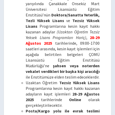
yarıyılında Çanakkale Onsekiz Mart
Üniversitesi Lisansüstü Eğitim
Enstitüsü’nün
Doktora/Sanatta Yeterlik,
Tezli Yüksek Lisans
ve
Tezsiz Yüksek
Lisans
Programlarına kesin kayıt hakkı
kazanan adaylar
(Uzaktan Öğretim Tezsiz
Yeksek Lisans Programları Hariç)
,
28-29
Ağustos 2025
tarihlerinde, 09:00-17:00
saatleri arasında, kesin kayıt işlemleri için
aşağıda belirtilen belgeleri ÇOMÜ
Lisansüstü Eğitim Enstitüsü
Müdürlüğü’ne
şahsen veya noterden
vekalet verdikleri bir başka kişi aracılığı
ile Enstitümüze elden teslim edeceklerdir.
Uzaktan Öğretim
Tezsiz Yüksek Lisans
Programlarına kesin kayıt hakkı kazanan
adayların kayıt işlemleri
28-29 Ağustos
2025
tarihlerinde
Online
olarak
gerçekleştirilecektir.
Posta/Kargo yolu ile evrak teslimi