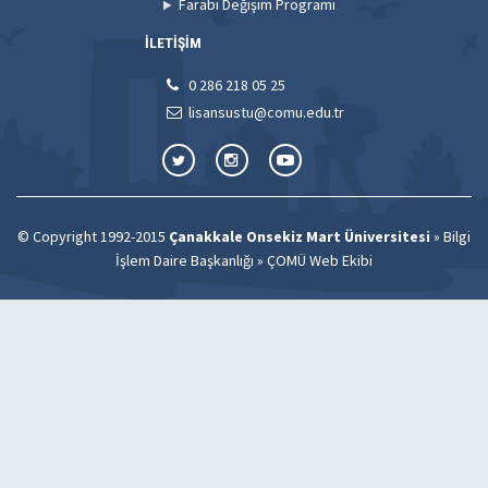
Farabi Değişim Programı
İLETİŞİM
0 286 218 05 25
lisansustu@comu.edu.tr
© Copyright 1992-2015
Çanakkale Onsekiz Mart Üniversitesi
»
Bilgi
İşlem Daire Başkanlığı
»
ÇOMÜ Web Ekibi