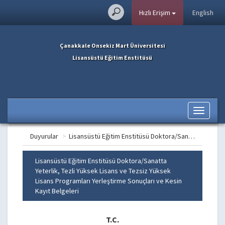
Hızlı Erişim
English
Çanakkale Onsekiz Mart Üniversitesi
Lisansüstü Eğitim Enstitüsü
Toggle
navigati
Duyurular
>
Lisansüstü Eğitim Enstitüsü Doktora/Sanatta Yeterlik, Tezli Yüksek Lisans ve Tezsiz Yüksek Lisans Programları Yerleştirme Sonuçları ve Kesin Kayıt Belgeleri
Lisansüstü Eğitim Enstitüsü Doktora/Sanatta
Yeterlik, Tezli Yüksek Lisans ve Tezsiz Yüksek
Lisans Programları Yerleştirme Sonuçları ve Kesin
Kayıt Belgeleri
T.C.