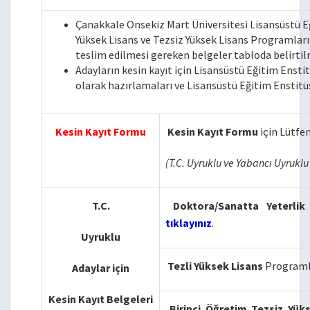
Çanakkale Onsekiz Mart Üniversitesi Lisansüstü E
Yüksek Lisans ve Tezsiz Yüksek Lisans Programları
teslim edilmesi gereken belgeler tabloda belirtilm
Adayların kesin kayıt için Lisansüstü Eğitim Ensti
olarak hazırlamaları ve Lisansüstü Eğitim Enstit
Kesin Kayıt Formu
Kesin Kayıt Formu
için Lütfe
(T.C. Uyruklu ve Yabancı Uyrukl
T.C.
Doktora/Sanatta Yeterlik
tıklayınız
.
Uyruklu
Tezli Yüksek Lisans
Programla
Adaylar için
Kesin Kayıt Belgeleri
Birinci Öğretim
Tezsiz Yük