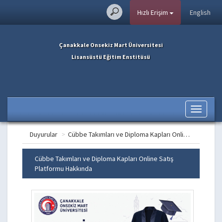
Hızlı Erişim
English
Çanakkale Onsekiz Mart Üniversitesi
Lisansüstü Eğitim Enstitüsü
Toggle
navigati
Duyurular
>
Cübbe Takımları ve Diploma Kapları Online Satış Platformu Hakkında
Cübbe Takımları ve Diploma Kapları Online Satış
Platformu Hakkında