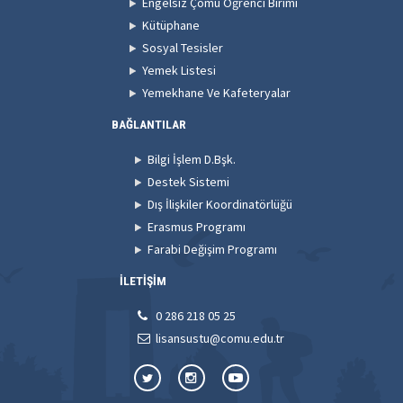
Engelsiz Çomü Öğrenci Birimi
Kütüphane
Sosyal Tesisler
Yemek Listesi
Yemekhane Ve Kafeteryalar
BAĞLANTILAR
Bilgi İşlem D.Bşk.
Destek Sistemi
Dış İlişkiler Koordinatörlüğü
Erasmus Programı
Farabi Değişim Programı
İLETİŞİM
0 286 218 05 25
lisansustu@comu.edu.tr